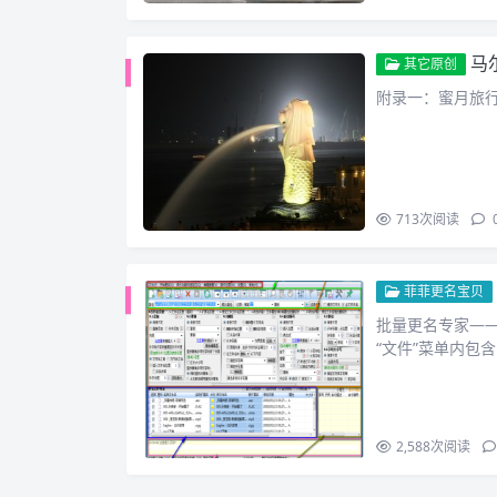
马尔
其它原创
附录一：蜜月旅行
713
次阅读
菲菲更名宝贝
批量更名专家——
“文件”菜单内包
2,588
次阅读