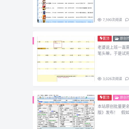
7,590
次阅读
置顶
原创
老婆说上班一直
笔头嘛，于是试
3,026
次阅读
置顶
原创
本站原创批量更名
版》发布！ 假如