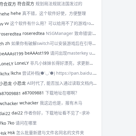
符合双方
规划局法规就法国发过的
hehe
真不错，这个软件好使，方便整理
vv
这个软件有什么用？可以给用不了的游戏rom加有效签名吗？
roseredtea
NSGManager 致命错误!prod.keys文件不存在，缺此文件本软件不能使用，请将可用的prod.keys文件放置在主程序所在目录下。关闭此对话框后程序将退出!
zh
如果你有破解switch可以安装游戏后在引导菜单里通过payload＞lockpick_rcm.bin提取
beAAAst199
请问出现masterkey update required 怎么解决啊
LoneLY
非凡小妹妹长得好漂亮，求更新！！从《菲菲更名宝贝》软件知道的你的博客，现在我也开始做博客啦！
lkchx
尝试补档(●'◡'●) https://pan.baidu.com/s/17sbtK1U54Cgqb09hXaA9yg?pwd=1234
小恐龙
AI时代了, 能否加入通过读取文档内容就自动拟定文件名的功能? AI可以用户自己接入即可.
a87009881
下载地址在哪啊？
wchacker
我这边也是，报有木马
dai22
作者你好，下载地址看不见了~求补
7ko
请问在哪里
Hsk
怎么批量新建与文件名同名的文件夹