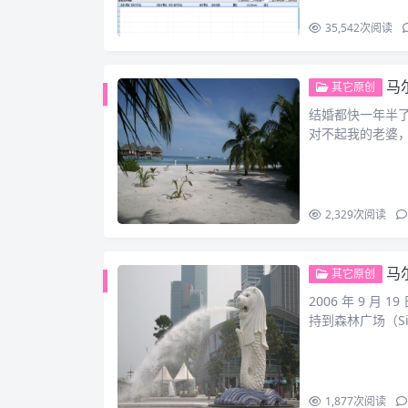
35,542
次阅读
马尔
其它原创
结婚都快一年半
对不起我的老婆
2,329
次阅读
马尔
其它原创
2006 年 9 
持到森林广场（S
1,877
次阅读