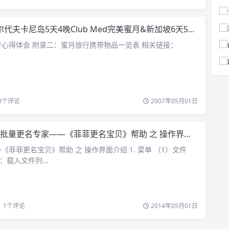
代夫卡尼岛5天4晚Club Med完美蜜月&新加坡6天5晚自由行（附录）
心得体会 附录二：蜜月旅行携带物品一览表 相关链接：
0
个评论
2007年05月01日
批量更名专家——《菲菲更名宝贝》帮助 之 操作界面介绍
《菲菲更名宝贝》帮助 之 操作界面介绍 1. 菜单 （1）文件
含：载入文件列…
1
个评论
2014年05月01日