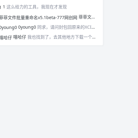
1
这么给力的工具，我现在才发现
菲菲文件批量重命名v5.1beta-777网创网
0young0
同求，请问封包回原来的XCI或者NSP格式该用什么办法？
嘻哈仔
我也找到了，去其他地方下载一个就好了。