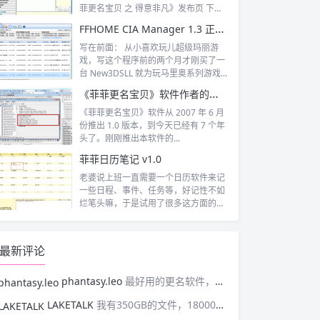
菲更名宝贝 之 得意非凡》发布页 下
载...
FFHOME CIA Manager 1.3 正式版
写在前面： 从小喜欢玩儿超级玛丽游
戏，写这个程序前的两个月才刚买了一
台 New3DSLL 就为玩马里奥系列游戏...
《菲菲更名宝贝》软件作者的一些心里话
《菲菲更名宝贝》软件从 2007 年 6 月
份推出 1.0 版本，到今天已经有 7 个年
头了。刚刚推出本软件的...
菲菲日历笔记 v1.0
老婆说上班一直需要一个日历软件来记
一些日程、事件、任务等，好记性不如
烂笔头嘛，于是试用了很多这方面的软
件。然而...
最新评论
phantasy.leo
最好用的更名软件，没有之一！感谢作者！！！
LAKETALK
我有350GB的文件，180000万个，不知道这个软件 是否支持？我用这个软件快8年了，非常好用和稳定。