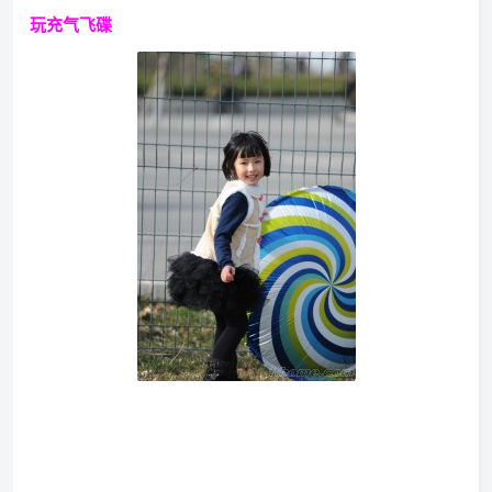
玩充气飞碟