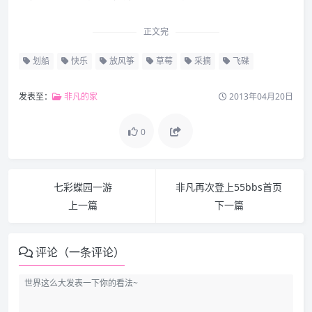
正文完
划船
快乐
放风筝
草莓
采摘
飞碟
发表至：
非凡的家
2013年04月20日
0
七彩蝶园一游
非凡再次登上55bbs首页
上一篇
下一篇
评论（一条评论）