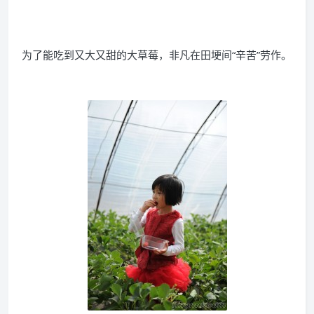
为了能吃到又大又甜的大草莓，非凡在田埂间“辛苦”劳作。