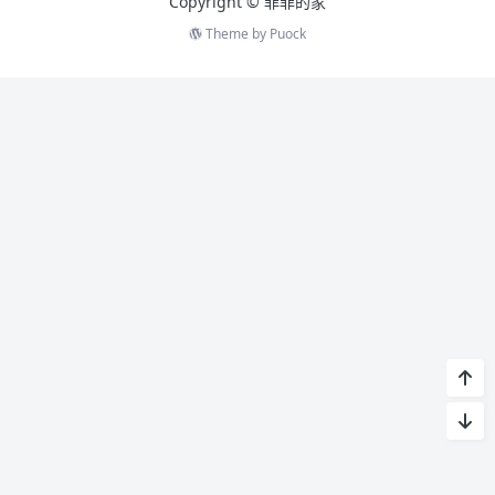
Copyright ©️ 菲菲的家
Theme by
Puock