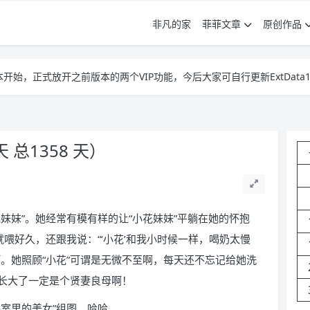
非凡的家
菲菲文章
原创作品
3ff版本开始，正式放开之前版本的两个VIP功能，今后大家可自行更新ExtData1.
3ff版本开始，正式放开之前版本的两个VIP功能，今后大家可自行更新ExtData1.
3ff版本开始，正式放开之前版本的两个VIP功能，今后大家可自行更新ExtData1.
 天 总1358 天）
妹妹”。她经常有模有样的让“小花妹妹”平躺在她的怀抱
就喂好久，还跟我说：“‘小花’和我小时候一样，喝奶太慢
。她照顾“小花”可谓是无微不至啊，每天还不忘记给她洗
长大了一定是个贤妻良母啊！
室里的美女”组图，哈哈……