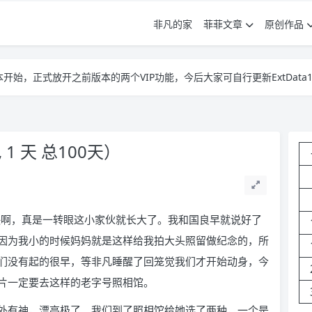
非凡的家
菲菲文章
原创作品
3ff版本开始，正式放开之前版本的两个VIP功能，今后大家可自行更新ExtData1.
3ff版本开始，正式放开之前版本的两个VIP功能，今后大家可自行更新ExtData1.
3ff版本开始，正式放开之前版本的两个VIP功能，今后大家可自行更新ExtData1.
 1 天 总100天）
好快啊，真是一转眼这小家伙就长大了。我和国良早就说好了
因为我小的时候妈妈就是这样给我拍大头照留做纪念的，所
们没有起的很早，等非凡睡醒了回笼觉我们才开始动身，今
片一定要去这样的老字号照相馆。
外有神，漂亮极了。我们到了照相馆给她选了两种，一个是