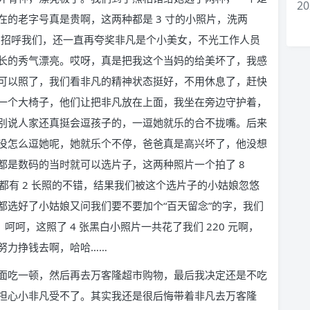
20
的老字号真是贵啊，这两种都是 3 寸的小照片，洗两
情的招呼我们，还一直再夸奖非凡是个小美女，不光工作人员
长的秀气漂亮。哎呀，真是把我这个当妈的给美坏了，我感
可以照了，我们看非凡的精神状态挺好，不用休息了，赶快
一个大椅子，他们让把非凡放在上面，我坐在旁边守护着，
别说人家还真挺会逗孩子的，一逗她就乐的合不拢嘴。后来
没怎么逗她呢，她就乐个不停，爸爸真是高兴坏了，他没想
都是数码的当时就可以选片子，这两种照片一个拍了 8
势都有 2 长照的不错，结果我们被这个选片子的小姑娘忽悠
 张。都选好了小姑娘又问我们要不要加个“百天留念”的字，我们
呵呵，这照了 4 张黑白小照片一共花了我们 220 元啊，
努力挣钱去啊，哈哈……
面吃一顿，然后再去万客隆超市购物，最后我决定还是不吃
担心小非凡受不了。其实我还是很后悔带着非凡去万客隆